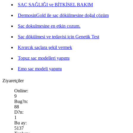
SAÇ SAĞLIĞI ve BİTKİSEL BAKIM
DermosinGold ile saç dökülmesine doğal çözüm
Sac dokulmesine en etkin cozum.
Saç dökülmesi ve tedavisi için Genetik Test
Kıvırcık saçlara şekil vermek
Topuz saç modelleri yapımı
Emo saç modeli yapımı
Ziyaretçiler
Online:
9
Bug?n:
88
D?n:
1
Bu ay:
5137