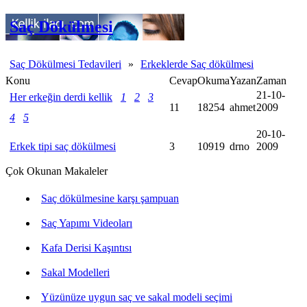
Saç Dökülmesi
Saç Dökülmesi Tedavileri
»
Erkeklerde Saç dökülmesi
Konu
Cevap
Okuma
Yazan
Zaman
21-10-
Her erkeğin derdi kellik
1
2
3
11
18254
ahmet
2009
4
5
20-10-
Erkek tipi saç dökülmesi
3
10919
drno
2009
Çok Okunan Makaleler
Saç dökülmesine karşı şampuan
Saç Yapımı Videoları
Kafa Derisi Kaşıntısı
Sakal Modelleri
Yüzünüze uygun saç ve sakal modeli seçimi