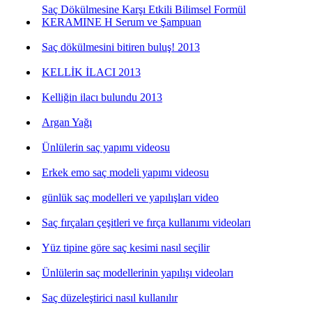
Saç Dökülmesine Karşı Etkili Bilimsel Formül
KERAMINE H Serum ve Şampuan
Saç dökülmesini bitiren buluş! 2013
KELLİK İLACI 2013
Kelliğin ilacı bulundu 2013
Argan Yağı
Ünlülerin saç yapımı videosu
Erkek emo saç modeli yapımı videosu
günlük saç modelleri ve yapılışları video
Saç fırçaları çeşitleri ve fırça kullanımı videoları
Yüz tipine göre saç kesimi nasıl seçilir
Ünlülerin saç modellerinin yapılışı videoları
Saç düzeleştirici nasıl kullanılır