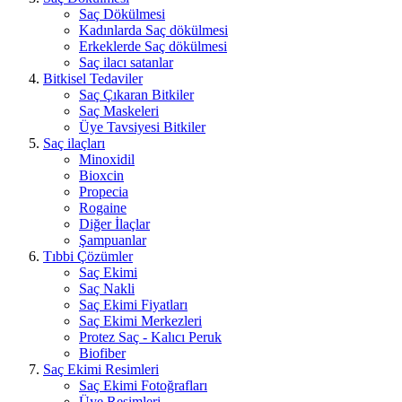
Saç Dökülmesi
Kadınlarda Saç dökülmesi
Erkeklerde Saç dökülmesi
Saç ilacı satanlar
Bitkisel Tedaviler
Saç Çıkaran Bitkiler
Saç Maskeleri
Üye Tavsiyesi Bitkiler
Saç ilaçları
Minoxidil
Bioxcin
Propecia
Rogaine
Diğer İlaçlar
Şampuanlar
Tıbbi Çözümler
Saç Ekimi
Saç Nakli
Saç Ekimi Fiyatları
Saç Ekimi Merkezleri
Protez Saç - Kalıcı Peruk
Biofiber
Saç Ekimi Resimleri
Saç Ekimi Fotoğrafları
Üye Resimleri