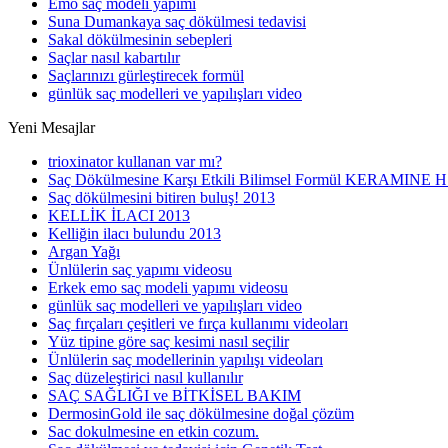
Emo saç modeli yapımı
Suna Dumankaya saç dökülmesi tedavisi
Sakal dökülmesinin sebepleri
Saçlar nasıl kabartılır
Saçlarınızı gürleştirecek formül
günlük saç modelleri ve yapılışları video
Yeni Mesajlar
trioxinator kullanan var mı?
Saç Dökülmesine Karşı Etkili Bilimsel Formül KERAMINE 
Saç dökülmesini bitiren buluş! 2013
KELLİK İLACI 2013
Kelliğin ilacı bulundu 2013
Argan Yağı
Ünlülerin saç yapımı videosu
Erkek emo saç modeli yapımı videosu
günlük saç modelleri ve yapılışları video
Saç fırçaları çeşitleri ve fırça kullanımı videoları
Yüz tipine göre saç kesimi nasıl seçilir
Ünlülerin saç modellerinin yapılışı videoları
Saç düzeleştirici nasıl kullanılır
SAÇ SAĞLIĞI ve BİTKİSEL BAKIM
DermosinGold ile saç dökülmesine doğal çözüm
Sac dokulmesine en etkin cozum.