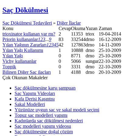
Saç Dökülmesi
Saç Dökülmesi Tedavileri
»
Diğer İlaçlar
Konu
Cevap
Okuma
Yazan
Zaman
trioxinator kullanan var mı?
2
11353
triox
19-04-2014
Priorin kullananlar
1
2
3
...
9
83
332544
drno
16-12-2009
Yılan Yağının Zararları
1
2
3
4
5
42
127863
drno
14-11-2009
Yılan Yağı Kullanımı
1
10888
drno
25-10-2009
Yılan Yağı
0
8771
drno
25-10-2009
Vichy kullananlar
0
5066
sungur
22-10-2009
Toppik
0
3331
drno
22-10-2009
Bilinen Diğer Saç ilaçları
1
4188
drno
20-10-2009
Çok Okunan Makaleler
Saç dökülmesine karşı şampuan
Saç Yapımı Videoları
Kafa Derisi Kaşıntısı
Sakal Modelleri
Yüzünüze uygun saç ve sakal modeli seçimi
Topuz saç modelleri yapımı
Kadınlarda saç dökülmesi nedenleri
Saç modelleri yapımı videosu
Saç dökülmesine doğal çözüm