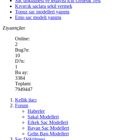
Saç dökülmesi ve tedavisi için Genetik Test
Kıvırcık saçlara şekil vermek
Topuz saç modelleri yapımı
Emo saç modeli yapımı
Ziyaretçiler
Online:
2
Bug?n:
10
D?n:
1
Bu ay:
3384
Toplam:
7949447
Kellik ilacı
Forum
Haberler
Sakal Modelleri
Erkek Saç Modelleri
Bayan Saç Modelleri
Gelin Başı Modelleri
Saç Dökülmesi