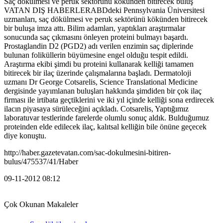
Saç dökülmesi ve peruk sektörünü kökünden bitirecek buluş
VATAN DIŞ HABERLERABDdeki Pennsylvania Üniversitesi
uzmanları, saç dökülmesi ve peruk sektörünü kökünden bitirecek
bir buluşa imza attı. Bilim adamları, yaptıkları araştırmalar
sonucunda saç çıkmasını önleyen proteini bulmayı başardı.
Prostaglandin D2 (PGD2) adı verilen enzimin saç diplerinde
bulunan foliküllerin büyümesine engel olduğu tespit edildi.
Araştırma ekibi şimdi bu proteini kullanarak kelliği tamamen
bitirecek bir ilaç üzerinde çalışmalarına başladı. Dermatoloji
uzmanı Dr George Cotsarelis, Science Translational Medicine
dergisinde yayımlanan buluşları hakkında şimdiden bir çok ilaç
firması ile irtibata geçtiklerini ve iki yıl içinde kelliği sona erdirecek
ilacın piyasaya sürüleceğini açıkladı. Cotsarelis, Yaptığımız
laboratuvar testlerinde farelerde olumlu sonuç aldık. Bulduğumuz
proteinden elde edilecek ilaç, kalıtsal kelliğin bile önüne geçecek
diye konuştu.
http://haber.gazetevatan.com/sac-dokulmesini-bitiren-
bulus/475537/41/Haber
09-11-2012 08:12
Çok Okunan Makaleler