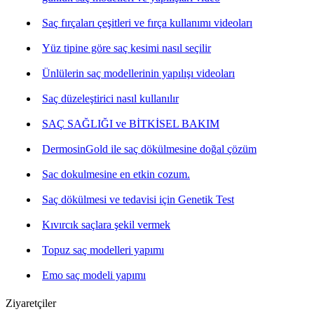
Saç fırçaları çeşitleri ve fırça kullanımı videoları
Yüz tipine göre saç kesimi nasıl seçilir
Ünlülerin saç modellerinin yapılışı videoları
Saç düzeleştirici nasıl kullanılır
SAÇ SAĞLIĞI ve BİTKİSEL BAKIM
DermosinGold ile saç dökülmesine doğal çözüm
Sac dokulmesine en etkin cozum.
Saç dökülmesi ve tedavisi için Genetik Test
Kıvırcık saçlara şekil vermek
Topuz saç modelleri yapımı
Emo saç modeli yapımı
Ziyaretçiler