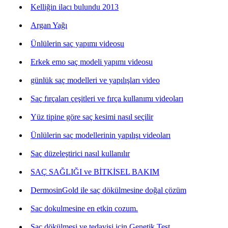
Kelliğin ilacı bulundu 2013
Argan Yağı
Ünlülerin saç yapımı videosu
Erkek emo saç modeli yapımı videosu
günlük saç modelleri ve yapılışları video
Saç fırçaları çeşitleri ve fırça kullanımı videoları
Yüz tipine göre saç kesimi nasıl seçilir
Ünlülerin saç modellerinin yapılışı videoları
Saç düzeleştirici nasıl kullanılır
SAÇ SAĞLIĞI ve BİTKİSEL BAKIM
DermosinGold ile saç dökülmesine doğal çözüm
Sac dokulmesine en etkin cozum.
Saç dökülmesi ve tedavisi için Genetik Test