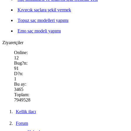
Kıvırcık saçlara şekil vermek
Topuz saç modelleri yapımı
Emo saç modeli yapımı
Ziyaretçiler
Online:
12
Bug?n:
91
D?n:
1
Bu ay:
3465
Toplam:
7949528
Kellik ilacı
Forum