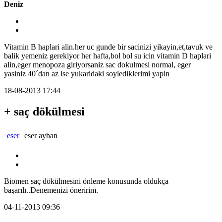
Deniz
Vitamin B haplari alin.her uc gunde bir sacinizi yikayin,et,tavuk ve
balik yemeniz gerekiyor her hafta,bol bol su icin vitamin D haplari
alin,eger menopoza giriyorsaniz sac dokulmesi normal, eger
yasiniz 40´dan az ise yukaridaki soylediklerimi yapin
18-08-2013 17:44
+ saç dökülmesi
eser
eser ayhan
Biomen saç dökülmesini önleme konusunda oldukça
başarılı..Denemenizi öneririm.
04-11-2013 09:36