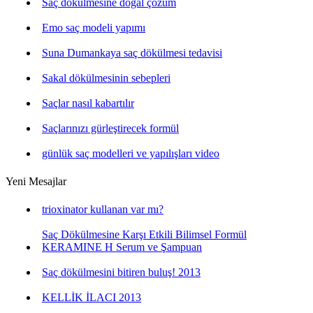
Saç dökülmesine doğal çözüm
Emo saç modeli yapımı
Suna Dumankaya saç dökülmesi tedavisi
Sakal dökülmesinin sebepleri
Saçlar nasıl kabartılır
Saçlarınızı gürleştirecek formül
günlük saç modelleri ve yapılışları video
Yeni Mesajlar
trioxinator kullanan var mı?
Saç Dökülmesine Karşı Etkili Bilimsel Formül
KERAMINE H Serum ve Şampuan
Saç dökülmesini bitiren buluş! 2013
KELLİK İLACI 2013